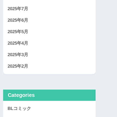
2025年7月
2025年6月
2025年5月
2025年4月
2025年3月
2025年2月
Categories
BLコミック