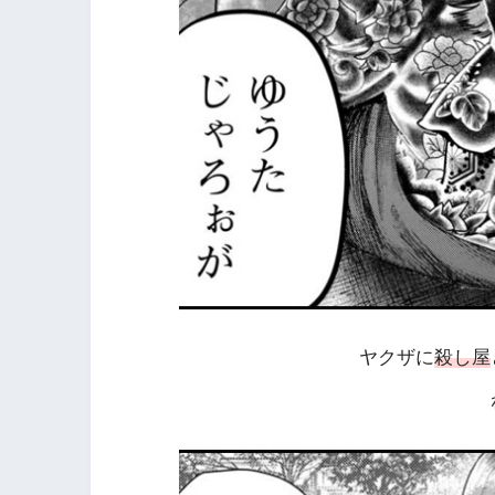
ヤクザに
殺し屋