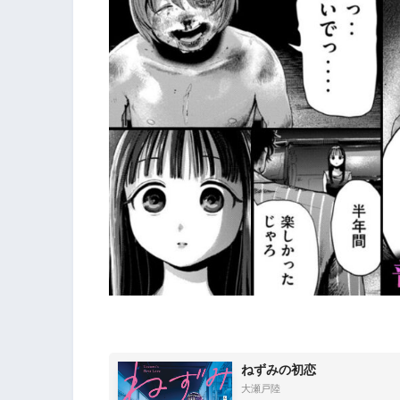
ねずみの初恋
大瀬戸陸