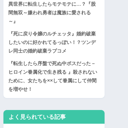
異世界に転生したらモテモテに…？『股
間無双～嫌われ勇者は魔族に愛される
～』
『死に戻り令嬢のルチェッタ』婚約破棄
したいのに好かれてるっぽい！？ツンデ
レ同士の婚約破棄ラブコメ
『転生したら序盤で死ぬ中ボスだった－
ヒロイン眷属化で生き残る 』殺されない
ために、女たちを××して眷属にして仲間
を増やせ！
よく見られている記事