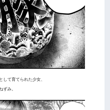
として育てられた少女、
ねずみ。