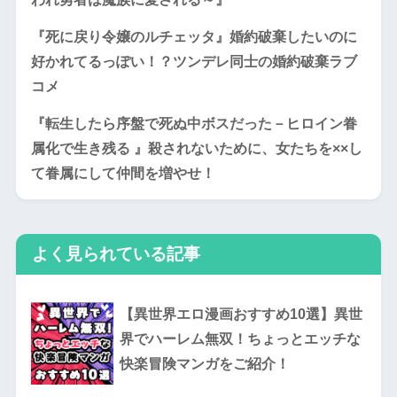
『死に戻り令嬢のルチェッタ』婚約破棄したいのに
好かれてるっぽい！？ツンデレ同士の婚約破棄ラブ
コメ
『転生したら序盤で死ぬ中ボスだった－ヒロイン眷
属化で生き残る 』殺されないために、女たちを××し
て眷属にして仲間を増やせ！
よく見られている記事
【異世界エロ漫画おすすめ10選】異世
界でハーレム無双！ちょっとエッチな
快楽冒険マンガをご紹介！