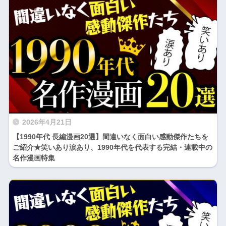
2026年4月21日
【1990年代 長編漫画20選】間違いなく面白い感動傑作たちを
ご紹介★笑いあり涙あり、1990年代を代表する完結・連載中の
名作漫画特集