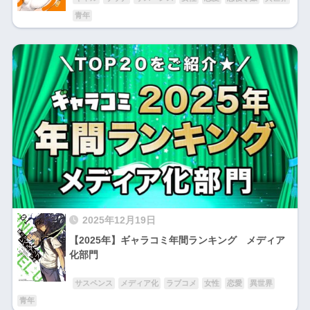
青年
2025年12月19日
【2025年】ギャラコミ年間ランキング メディア
化部門
サスペンス
メディア化
ラブコメ
女性
恋愛
異世界
青年