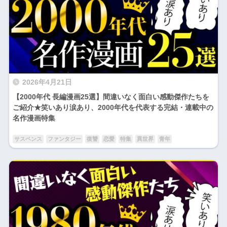
2026年4月21日
【2000年代 長編漫画25選】間違いなく面白い感動傑作たちを
ご紹介★笑いあり涙あり、2000年代を代表する完結・連載中の
名作漫画特集
サスペンス
ファンタジー
復讐
恋愛
特集
異世界
青年