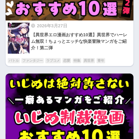
2026年3月27日
【異世界エロ漫画おすすめ10選】異世界でハーレ
ム無双！ちょっとエッチな快楽冒険マンガをご紹
介！第二弾
バトル
ファンタジー
ラブコメ
恋愛
特集
異世界
青年