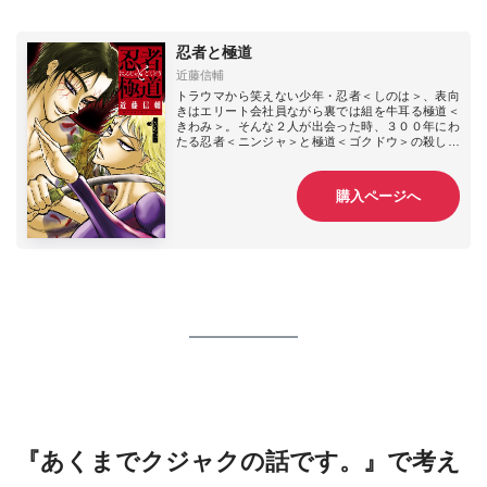
忍者と極道
近藤信輔
トラウマから笑えない少年・忍者＜しのは＞、表向
きはエリート会社員ながら裏では組を牛耳る極道＜
きわみ＞。そんな２人が出会った時、３００年にわ
たる忍者＜ニンジャ＞と極道＜ゴクドウ＞の殺し合
いの炎が熱く燃え盛る！孤独を抱えた漢達による、
情熱と哀切に彩られた命のやり取り。決めようか…
忍者と極道、どちらが生きるかくたばるか！
購入ページへ
『あくまでクジャクの話です。』で考え