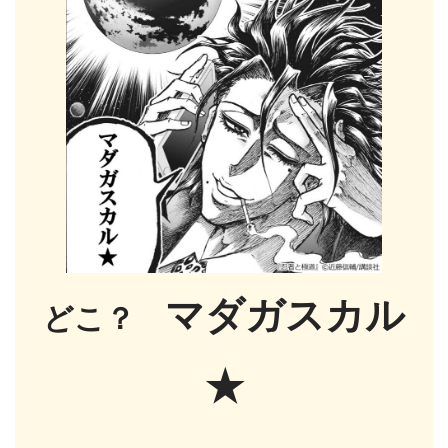
マダガスカル
どこ？
★