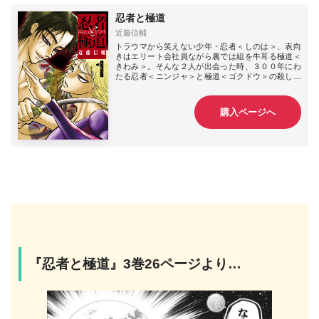
忍者と極道
近藤信輔
トラウマから笑えない少年・忍者＜しのは＞、表向
きはエリート会社員ながら裏では組を牛耳る極道＜
きわみ＞。そんな２人が出会った時、３００年にわ
たる忍者＜ニンジャ＞と極道＜ゴクドウ＞の殺し合
いの炎が熱く燃え盛る！孤独を抱えた漢達による、
情熱と哀切に彩られた命のやり取り。決めようか…
忍者と極道、どちらが生きるかくたばるか！
購入ページへ
『忍者と極道』3巻26ページより…