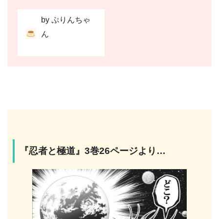
by ぷりんちゃ
ん
『忍者と極道』3巻26ページより…