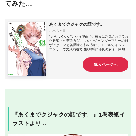
てみた…
あくまでクジャクの話です。
小出もと貴
”男らしくない”という理由で、彼女に浮気されフラれ
た教師・久慈弥九朗。世の中ジェンダーフリーのは
ずでは…!? と苦悶する彼の前に、モデルでインフル
エンサーで文武両道で“生物学部”部長の女子・阿加埜
が現れ、生物学部の顧問になってくれと迫る。そし
て、なぜ結局「男らしさ」がモテるために必要なの
か、クジャクの派手な羽を例に“生物学的”な説明を始
購入ページへ
める…！ 身も蓋もない残酷な真実を突き付けまく
る、生物学コメディ！
『あくまでクジャクの話です。』1巻表紙イ
ラストより…