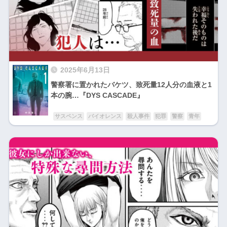
2025年6月13日
警察署に置かれたバケツ、致死量12人分の血液と1
本の腕…『DYS CASCADE』
サスペンス
バイオレンス
殺人事件
犯罪
警察
青年